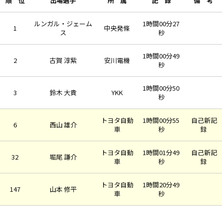
順 位
出場選手
所 属
記 録
備 考
ルンガル・ジェーム
1時間00分27
1
中央発條
ス
秒
1時間00分49
2
古賀 淳紫
安川電機
秒
1時間00分50
3
鈴木 大貴
YKK
秒
トヨタ自動
1時間00分55
自己新記
6
西山 雄介
車
秒
録
トヨタ自動
1時間01分49
自己新記
32
堀尾 謙介
車
秒
録
トヨタ自動
1時間20分49
147
山本 修平
車
秒