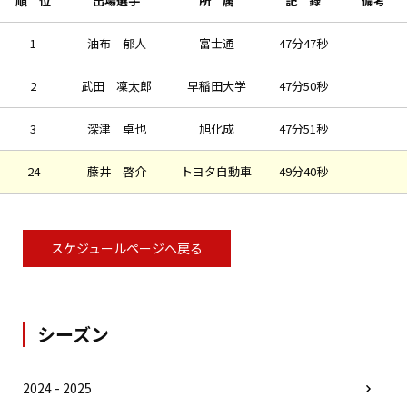
順 位
出場選手
所 属
記 録
備考
1
油布 郁人
富士通
47分47秒
2
武田 凜太郎
早稲田大学
47分50秒
3
深津 卓也
旭化成
47分51秒
24
藤井 啓介
トヨタ自動車
49分40秒
スケジュールページへ戻る
シーズン
2024 - 2025