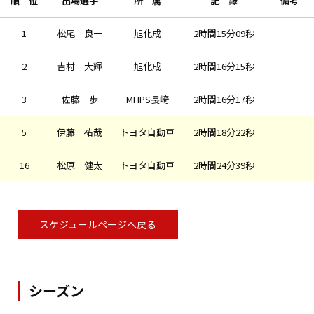
順 位
出場選手
所 属
記 録
備考
1
松尾 良一
旭化成
2時間15分09秒
2
吉村 大輝
旭化成
2時間16分15秒
3
佐藤 歩
MHPS長崎
2時間16分17秒
5
伊藤 祐哉
トヨタ自動車
2時間18分22秒
16
松原 健太
トヨタ自動車
2時間24分39秒
スケジュールページへ戻る
シーズン