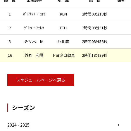
順 位
出場選手
所 属
記 録
備考
1
ﾊﾟﾄﾘｯｸ・ﾏｶｳ
KEN
2時間08分18秒
2
ｹﾞﾄｩ・ﾌｪﾚｹ
ETH
2時間08分31秒
3
佐々木 悟
旭化成
2時間08分56秒
16
外丸 和輝
トヨタ自動車
2時間18分39秒
スケジュールページへ戻る
シーズン
2024 - 2025