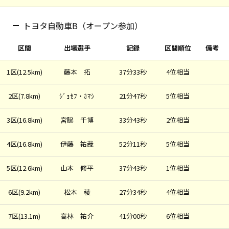
トヨタ自動車B（オープン参加）
区間
出場選手
記録
区間順位
備考
1区(12.5km)
藤本 拓
37分33秒
4位相当
2区(7.8km)
ｼﾞｮｾﾌ・ｶﾏｼ
21分47秒
5位相当
3区(16.8km)
宮脇 千博
33分43秒
2位相当
4区(16.8km)
伊藤 祐哉
52分11秒
5位相当
5区(12.6km)
山本 修平
37分43秒
1位相当
6区(9.2km)
松本 稜
27分34秒
4位相当
7区(13.1m)
高林 祐介
41分00秒
6位相当