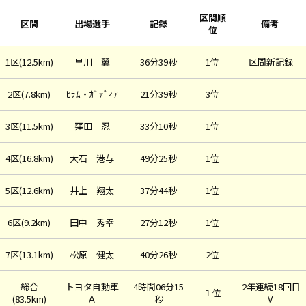
区間順
区間
出場選手
記録
備考
位
1区(12.5km)
早川 翼
36分39秒
1位
区間新記録
2区(7.8km)
ﾋﾗﾑ・ｶﾞﾃﾞｨｱ
21分39秒
3位
3区(11.5km)
窪田 忍
33分10秒
1位
4区(16.8km)
大石 港与
49分25秒
1位
5区(12.6km)
井上 翔太
37分44秒
1位
6区(9.2km)
田中 秀幸
27分12秒
1位
7区(13.1km)
松原 健太
40分26秒
2位
総合
トヨタ自動車
4時間06分15
2年連続18回目
１位
(83.5km)
Ａ
秒
V