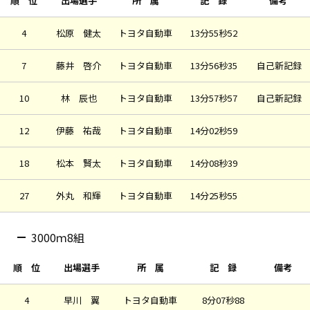
順 位
出場選手
所 属
記 録
備考
4
松原 健太
トヨタ自動車
13分55秒52
7
藤井 啓介
トヨタ自動車
13分56秒35
自己新記録
10
林 辰也
トヨタ自動車
13分57秒57
自己新記録
12
伊藤 祐哉
トヨタ自動車
14分02秒59
18
松本 賢太
トヨタ自動車
14分08秒39
27
外丸 和輝
トヨタ自動車
14分25秒55
3000ｍ8組
順 位
出場選手
所 属
記 録
備考
4
早川 翼
トヨタ自動車
8分07秒88