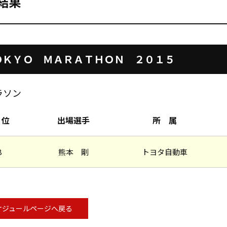
結果
ＯＫＹＯ ＭＡＲＡＴＨＯＮ ２０１５
ラソン
 位
出場選手
所 属
8
熊本 剛
トヨタ自動車
ケジュールページへ戻る